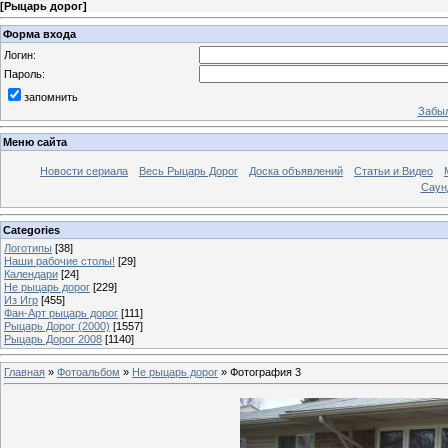
[
Рыцарь дорог
]
Форма входа
Логин:
Пароль:
запомнить
Забыл
Меню сайта
Новости сериала
Весь Рыцарь Дорог
Доска объявлений
Статьи и Видео
Саун
Categories
Логотипы
[38]
Наши рабочие столы!
[29]
Календари
[24]
Не рыцарь дорог
[229]
Из Игр
[455]
Фан-Арт рыцарь дорог
[111]
Рыцарь Дорог (2000)
[1557]
Рыцарь Дорог 2008
[1140]
Главная
»
Фотоальбом
»
Не рыцарь дорог
» Фотография 3