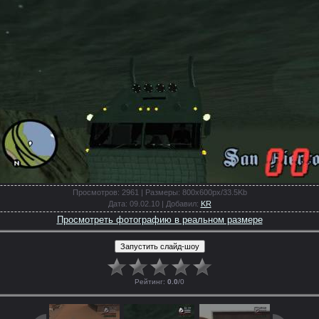
Просмотров
: 2961 |
Размеры
: 800x600px/33.5Kb
Дата
: 09.02.10 |
Добавил
:
KR
Просмотреть фотографию в реальном размере
Рейтинг
:
0.0
/
0