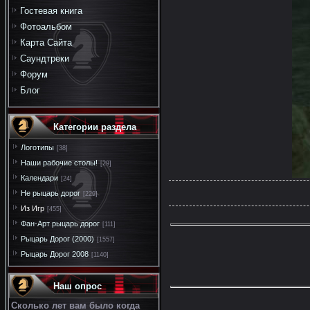
Гостевая книга
Фотоальбом
Карта Сайта
Саундтреки
Форум
Блог
Категории раздела
Логотипы
[38]
Наши рабочие столы!
[29]
Календари
[24]
Не рыцарь дорог
[229]
Из Игр
[455]
Фан-Арт рыцарь дорог
[111]
Рыцарь Дорог (2000)
[1557]
Рыцарь Дорог 2008
[1140]
Наш опрос
Сколько лет вам было когда