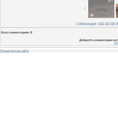
« Предыдущая
|
302
303
304
3
Всего комментариев
:
0
Добавлять комментарии могу
[
Р
Полная версия сайта