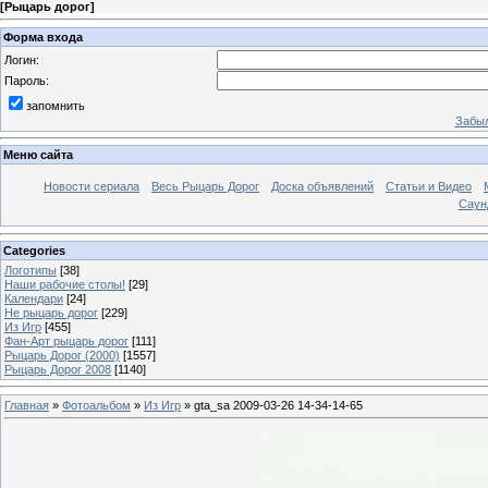
[
Рыцарь дорог
]
Форма входа
Логин:
Пароль:
запомнить
Забыл
Меню сайта
Новости сериала
Весь Рыцарь Дорог
Доска объявлений
Статьи и Видео
Саун
Categories
Логотипы
[38]
Наши рабочие столы!
[29]
Календари
[24]
Не рыцарь дорог
[229]
Из Игр
[455]
Фан-Арт рыцарь дорог
[111]
Рыцарь Дорог (2000)
[1557]
Рыцарь Дорог 2008
[1140]
Главная
»
Фотоальбом
»
Из Игр
» gta_sa 2009-03-26 14-34-14-65