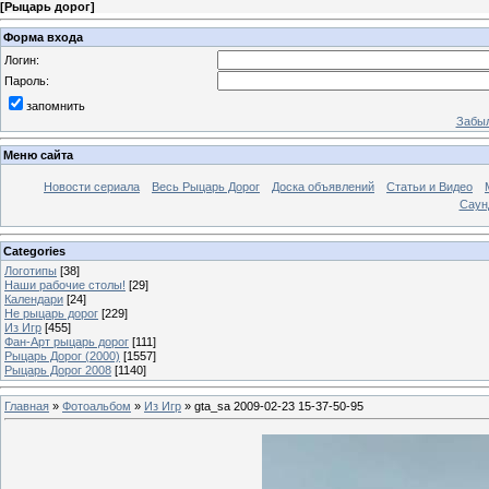
[
Рыцарь дорог
]
Форма входа
Логин:
Пароль:
запомнить
Забыл
Меню сайта
Новости сериала
Весь Рыцарь Дорог
Доска объявлений
Статьи и Видео
Саун
Categories
Логотипы
[38]
Наши рабочие столы!
[29]
Календари
[24]
Не рыцарь дорог
[229]
Из Игр
[455]
Фан-Арт рыцарь дорог
[111]
Рыцарь Дорог (2000)
[1557]
Рыцарь Дорог 2008
[1140]
Главная
»
Фотоальбом
»
Из Игр
» gta_sa 2009-02-23 15-37-50-95