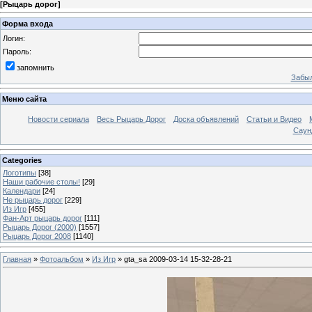
[
Рыцарь дорог
]
Форма входа
Логин:
Пароль:
запомнить
Забыл
Меню сайта
Новости сериала
Весь Рыцарь Дорог
Доска объявлений
Статьи и Видео
Саун
Categories
Логотипы
[38]
Наши рабочие столы!
[29]
Календари
[24]
Не рыцарь дорог
[229]
Из Игр
[455]
Фан-Арт рыцарь дорог
[111]
Рыцарь Дорог (2000)
[1557]
Рыцарь Дорог 2008
[1140]
Главная
»
Фотоальбом
»
Из Игр
» gta_sa 2009-03-14 15-32-28-21