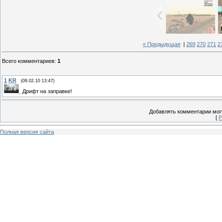
« Предыдущая
|
269
270
271
2
Всего комментариев
:
1
1
KR
(09.02.10 13:47)
Дрифт на заправке!
Добавлять комментарии могу
[
Р
Полная версия сайта