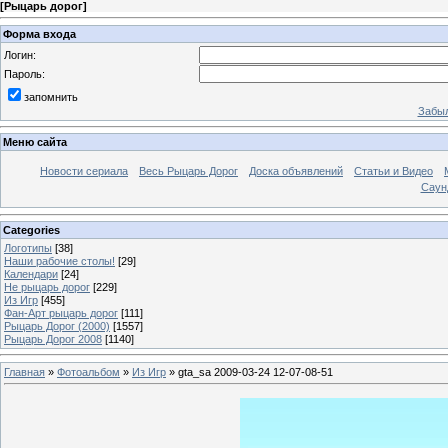
[
Рыцарь дорог
]
Форма входа
Логин:
Пароль:
запомнить
Забыл
Меню сайта
Новости сериала
Весь Рыцарь Дорог
Доска объявлений
Статьи и Видео
Саун
Categories
Логотипы
[38]
Наши рабочие столы!
[29]
Календари
[24]
Не рыцарь дорог
[229]
Из Игр
[455]
Фан-Арт рыцарь дорог
[111]
Рыцарь Дорог (2000)
[1557]
Рыцарь Дорог 2008
[1140]
Главная
»
Фотоальбом
»
Из Игр
» gta_sa 2009-03-24 12-07-08-51