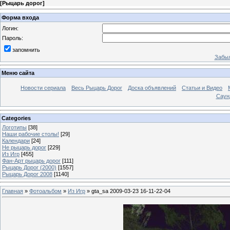
[
Рыцарь дорог
]
Форма входа
Логин:
Пароль:
запомнить
Забыл
Меню сайта
Новости сериала
Весь Рыцарь Дорог
Доска объявлений
Статьи и Видео
Саун
Categories
Логотипы
[38]
Наши рабочие столы!
[29]
Календари
[24]
Не рыцарь дорог
[229]
Из Игр
[455]
Фан-Арт рыцарь дорог
[111]
Рыцарь Дорог (2000)
[1557]
Рыцарь Дорог 2008
[1140]
Главная
»
Фотоальбом
»
Из Игр
» gta_sa 2009-03-23 16-11-22-04