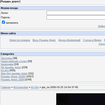
[
Рыцарь дорог
]
Форма входа
Логин:
Пароль:
запомнить
Забыл
Меню сайта
Новости сериала
Весь Рыцарь Дорог
Доска объявлений
Статьи и Видео
Саун
Categories
Логотипы
[38]
Наши рабочие столы!
[29]
Календари
[24]
Не рыцарь дорог
[229]
Из Игр
[455]
Фан-Арт рыцарь дорог
[111]
Рыцарь Дорог (2000)
[1557]
Рыцарь Дорог 2008
[1140]
Главная
»
Фотоальбом
»
Из Игр
» gta_sa 2009-03-25 14-54-37-85