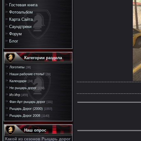
Гостевая книга
Фотоальбом
Карта Сайта
Саундтреки
Форум
Блог
Категории раздела
Логотипы
[38]
Наши рабочие столы!
[29]
Календари
[24]
Не рыцарь дорог
[229]
Из Игр
[455]
Фан-Арт рыцарь дорог
[111]
Рыцарь Дорог (2000)
[1557]
Рыцарь Дорог 2008
[1140]
Наш опрос
Какой из сезонов Рыцарь дорог