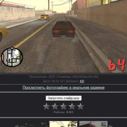
Просмотров
: 2833 |
Размеры
: 800x600px/68.0Kb
Дата
: 09.02.10 |
Добавил
:
KR
Просмотреть фотографию в реальном размере
Рейтинг
:
0.0
/
0