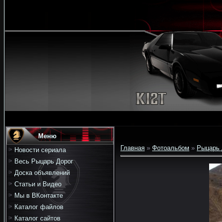
Меню
Главная
»
Фотоальбом
»
Рыцарь 
Новости сериала
Весь Рыцарь Дорог
Доска объявлений
Статьи и Видео
Мы в ВКонтакте
Каталог файлов
Каталог сайтов