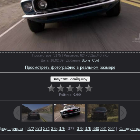
Просмотров
: 3175 |
Размеры
: 624x352px/43.7Kb
Дата
: 16.02.09 |
Добавил
:
Stone_Cold
Просмотреть фотографию в реальном размере
Рейтинг
:
0.0
/
0
Предыдущая
|
372
373
374
375
376
[
377
]
378
379
380
381
382
|
Следующа