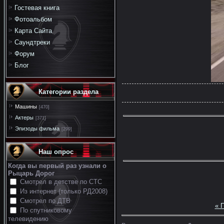
Гостевая книга
Фотоальбом
Карта Сайта
Саундтреки
Форум
Блог
Категории раздела
Машины
[470]
Актеры
[371]
Эпизоды фильма
[299]
Наш опрос
Когда вы первый раз узнали о
Рыцарь Дорог
Смотрел в детстве по СТС
Из интернет (только РД2008)
Смотрел по ДТВ
« 
По спутниковому
телевидению