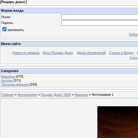
[
Рыцарь дорог
]
Форма входа
Логин:
Пароль:
запомнить
Забыл
Меню сайта
Новости сериала
Весь Рыцарь Дорог
Доска объявлений
Статьи и Видео
Саун
Categories
Машины
[470]
Актеры
[371]
Эпизоды фильма
[299]
Главная
»
Фотоальбом
»
Рыцарь Дорог 2008
»
Машины
» Фотография 1