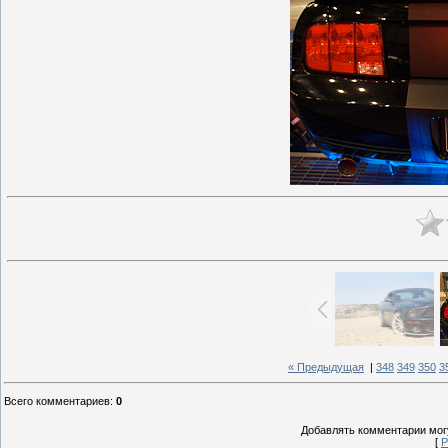
« Предыдущая
|
348
349
350
3
Всего комментариев
:
0
Добавлять комментарии могу
[
Р