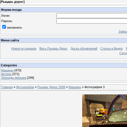
[
Рыцарь дорог
]
Форма входа
Логин:
Пароль:
запомнить
Забыл
Меню сайта
Новости сериала
Весь Рыцарь Дорог
Доска объявлений
Статьи и Видео
Саун
Categories
Машины
[470]
Актеры
[371]
Эпизоды фильма
[299]
Главная
»
Фотоальбом
»
Рыцарь Дорог 2008
»
Машины
» Фотография 3