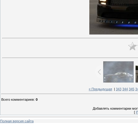
« Предыдущая
|
343
344
345
3
Всего комментариев
:
0
Добавлять комментарии могу
[
Р
Полная версия сайта