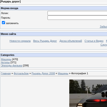
[
Рыцарь дорог
]
Форма входа
Логин:
Пароль:
запомнить
Забыл
Меню сайта
Новости сериала
Весь Рыцарь Дорог
Доска объявлений
Статьи и Видео
Саун
Categories
Машины
[470]
Актеры
[371]
Эпизоды фильма
[299]
Главная
»
Фотоальбом
»
Рыцарь Дорог 2008
»
Машины
» Фотография 1