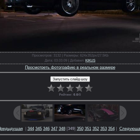
Просмотров
: 3132 |
Размеры
: 624x352px/27.5Kb
Дата
: 03.03.09 |
Добавил
:
KIKUS
Просмотреть фотографию в реальном размере
Рейтинг
:
0.0
/
0
Предыдущая
|
344
345
346
347
348
[
349
]
350
351
352
353
354
|
Следующа