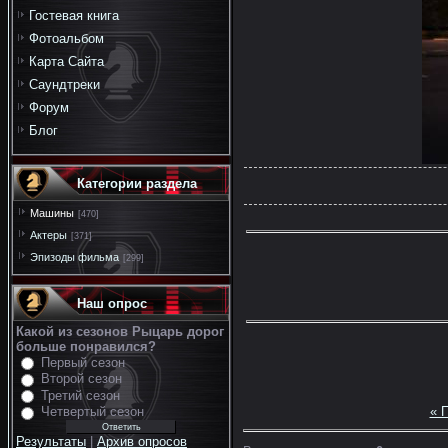
Гостевая книга
Фотоальбом
Карта Сайта
Саундтреки
Форум
Блог
Категории раздела
Машины
[470]
Актеры
[371]
Эпизоды фильма
[299]
Наш опрос
Какой из сезонов Рыцарь дорог
больше понравился?
Первый сезон
Второй сезон
Третий сезон
« 
Четвертый сезон
Результаты
|
Архив опросов