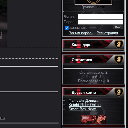
Группа:
Гости
Логин:
Пароль:
запомнить
Забыл пароль
|
Регистрация
Календарь
Статистика
Онлайн всего:
2
Гостей:
2
Пользователей:
0
Друзья сайта
Фан сайт Дэвида
Knight Rider Online
Smart Box News
я »