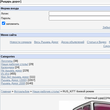
[
Рыцарь дорог
]
Форма входа
Логин:
Пароль:
запомнить
Забыл
Меню сайта
Новости сериала
Весь Рыцарь Дорог
Доска объявлений
Статьи и Видео
Саун
Categories
Логотипы
[38]
Наши рабочие столы!
[29]
Календари
[24]
Не рыцарь дорог
[229]
Из Игр
[455]
Фан-Арт рыцарь дорог
[111]
Рыцарь Дорог (2000)
[1557]
Рыцарь Дорог 2008
[1140]
Главная
»
Фотоальбом
»
Наши рабочие столы!
» RUS_KITT боевой режим
Ответный удар)))Не 