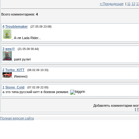
« Предыдущая
|
11
12
1
Всего комментариев
:
4
4
Troublemaker
(27.05.09 23:08)
А-ля Lada Rider...
3
жек@
(21.05.09 00:44)
paint рулит
2
Turbo_KITT
(08.02.09 10:33)
Именно)
1
Stone_Cold
(07.02.09 22:00)
а это типа русский китт в боевом режиме.
Добавлять комментарии могу
[
Р
Полная версия сайта