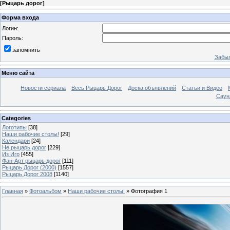
[
Рыцарь дорог
]
Форма входа
Логин:
Пароль:
запомнить
Забыл
Меню сайта
Новости сериала
Весь Рыцарь Дорог
Доска объявлений
Статьи и Видео
Саун
Categories
Логотипы
[38]
Наши рабочие столы!
[29]
Календари
[24]
Не рыцарь дорог
[229]
Из Игр
[455]
Фан-Арт рыцарь дорог
[111]
Рыцарь Дорог (2000)
[1557]
Рыцарь Дорог 2008
[1140]
Главная
»
Фотоальбом
»
Наши рабочие столы!
» Фотография 1