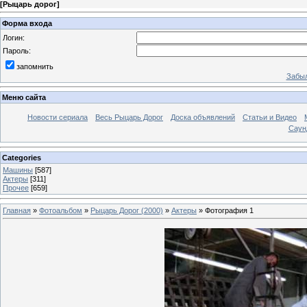
[
Рыцарь дорог
]
Форма входа
Логин:
Пароль:
запомнить
Забыл
Меню сайта
Новости сериала
Весь Рыцарь Дорог
Доска объявлений
Статьи и Видео
Саун
Categories
Машины
[587]
Актеры
[311]
Прочее
[659]
Главная
»
Фотоальбом
»
Рыцарь Дорог (2000)
»
Актеры
» Фотография 1