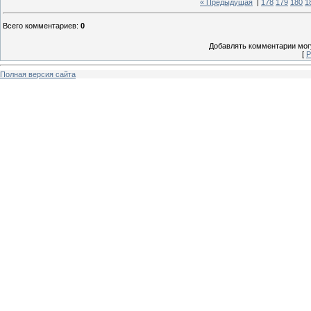
« Предыдущая
|
178
179
180
1
Всего комментариев
:
0
Добавлять комментарии могу
[
Р
Полная версия сайта