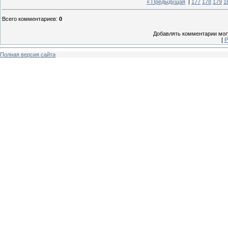
« Предыдущая
|
177
178
179
1
Всего комментариев
:
0
Добавлять комментарии могу
[
Р
Полная версия сайта