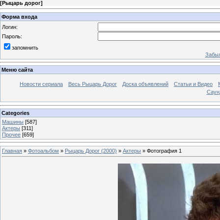
[
Рыцарь дорог
]
Форма входа
Логин:
Пароль:
запомнить
Забыл
Меню сайта
Новости сериала
Весь Рыцарь Дорог
Доска объявлений
Статьи и Видео
Саун
Categories
Машины
[587]
Актеры
[311]
Прочее
[659]
Главная
»
Фотоальбом
»
Рыцарь Дорог (2000)
»
Актеры
» Фотография 1