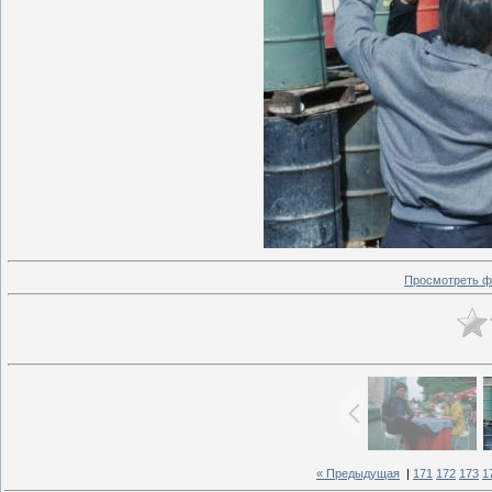
Просмотреть ф
« Предыдущая
|
171
172
173
1