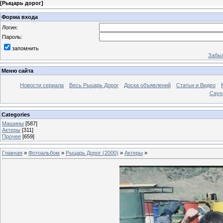
[
Рыцарь дорог
]
Форма входа
Логин:
Пароль:
запомнить
Забыл
Меню сайта
Новости сериала
Весь Рыцарь Дорог
Доска объявлений
Статьи и Видео
Саун
Categories
Машины
[587]
Актеры
[311]
Прочее
[659]
Главная
»
Фотоальбом
»
Рыцарь Дорог (2000)
»
Актеры
»