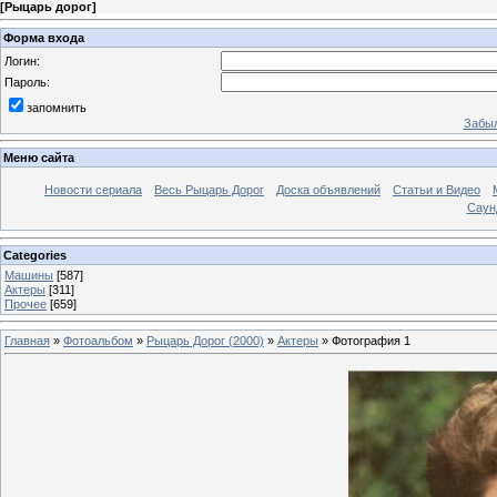
[
Рыцарь дорог
]
Форма входа
Логин:
Пароль:
запомнить
Забыл
Меню сайта
Новости сериала
Весь Рыцарь Дорог
Доска объявлений
Статьи и Видео
Саун
Categories
Машины
[587]
Актеры
[311]
Прочее
[659]
Главная
»
Фотоальбом
»
Рыцарь Дорог (2000)
»
Актеры
» Фотография 1