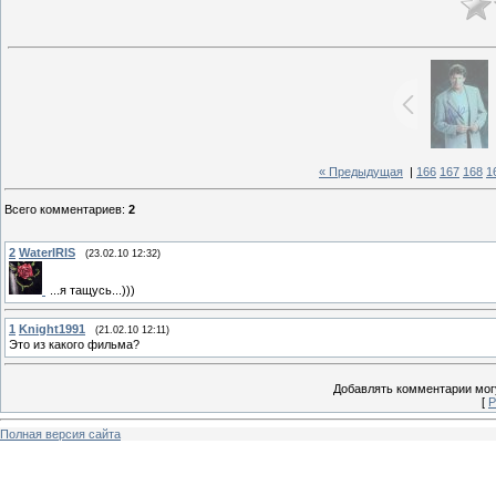
« Предыдущая
|
166
167
168
1
Всего комментариев
:
2
2
WaterIRIS
(23.02.10 12:32)
...я тащусь...)))
1
Knight1991
(21.02.10 12:11)
Это из какого фильма?
Добавлять комментарии могу
[
Р
Полная версия сайта