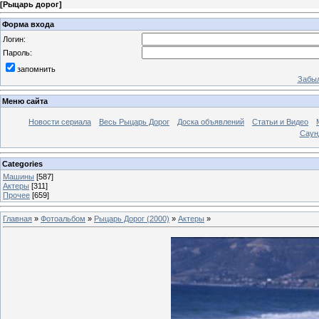
[
Рыцарь дорог
]
Форма входа
Логин:
Пароль:
запомнить
Забыл
Меню сайта
Новости сериала
Весь Рыцарь Дорог
Доска объявлений
Статьи и Видео
Саун
Categories
Машины
[587]
Актеры
[311]
Прочее
[659]
Главная
»
Фотоальбом
»
Рыцарь Дорог (2000)
»
Актеры
»