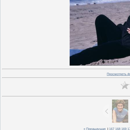
Просмотреть ф
« Предыдущая
|
167
168
169
1