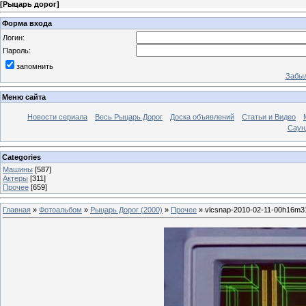
[
Рыцарь дорог
]
Форма входа
Логин:
Пароль:
запомнить
Забыл
Меню сайта
Новости сериала
Весь Рыцарь Дорог
Доска объявлений
Статьи и Видео
Саун
Categories
Машины
[587]
Актеры
[311]
Прочее
[659]
Главная
»
Фотоальбом
»
Рыцарь Дорог (2000)
»
Прочее
» vlcsnap-2010-02-11-00h16m3