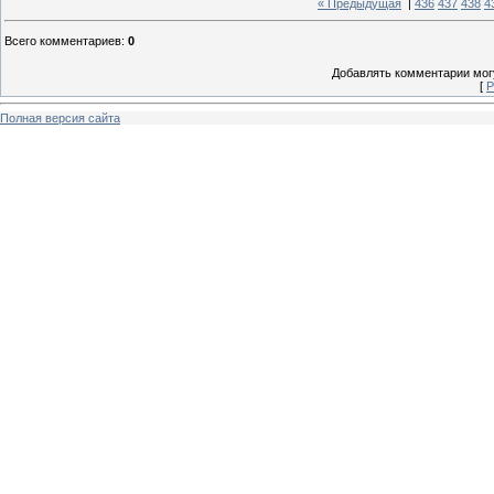
« Предыдущая
|
436
437
438
4
Всего комментариев
:
0
Добавлять комментарии могу
[
Р
Полная версия сайта