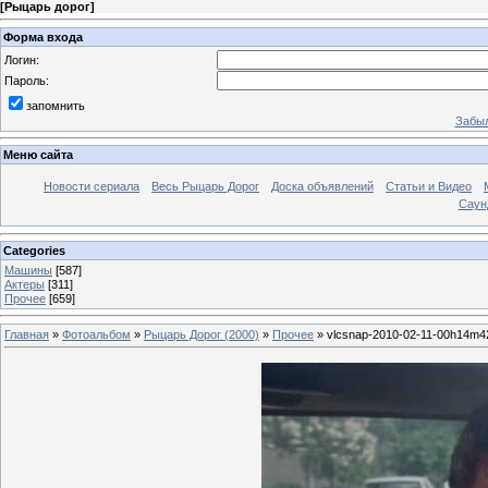
[
Рыцарь дорог
]
Форма входа
Логин:
Пароль:
запомнить
Забыл
Меню сайта
Новости сериала
Весь Рыцарь Дорог
Доска объявлений
Статьи и Видео
Саун
Categories
Машины
[587]
Актеры
[311]
Прочее
[659]
Главная
»
Фотоальбом
»
Рыцарь Дорог (2000)
»
Прочее
» vlcsnap-2010-02-11-00h14m4