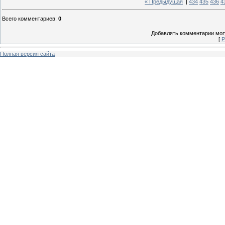
« Предыдущая
|
434
435
436
4
Всего комментариев
:
0
Добавлять комментарии могу
[
Р
Полная версия сайта