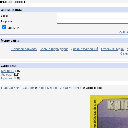
[
Рыцарь дорог
]
Форма входа
Логин:
Пароль:
запомнить
Забыл
Меню сайта
Новости сериала
Весь Рыцарь Дорог
Доска объявлений
Статьи и Видео
Саун
Categories
Машины
[587]
Актеры
[311]
Прочее
[659]
Главная
»
Фотоальбом
»
Рыцарь Дорог (2000)
»
Прочее
» Фотография 1