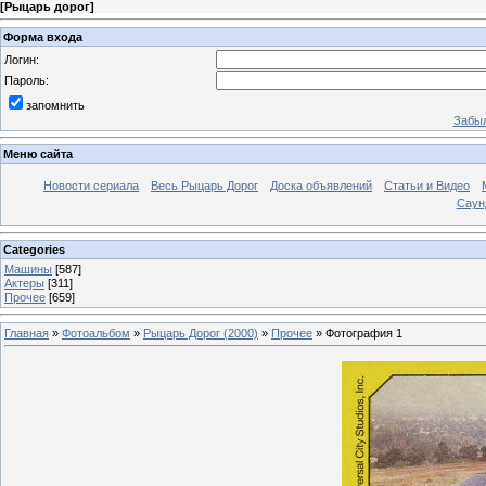
[
Рыцарь дорог
]
Форма входа
Логин:
Пароль:
запомнить
Забыл
Меню сайта
Новости сериала
Весь Рыцарь Дорог
Доска объявлений
Статьи и Видео
Саун
Categories
Машины
[587]
Актеры
[311]
Прочее
[659]
Главная
»
Фотоальбом
»
Рыцарь Дорог (2000)
»
Прочее
» Фотография 1