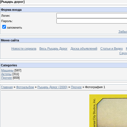
[
Рыцарь дорог
]
Форма входа
Логин:
Пароль:
запомнить
Забыл
Меню сайта
Новости сериала
Весь Рыцарь Дорог
Доска объявлений
Статьи и Видео
Саун
Categories
Машины
[587]
Актеры
[311]
Прочее
[659]
Главная
»
Фотоальбом
»
Рыцарь Дорог (2000)
»
Прочее
» Фотография 1