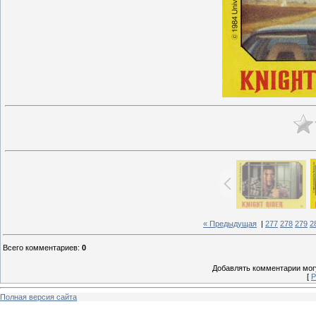
« Предыдущая
|
277
278
279
2
Всего комментариев
:
0
Добавлять комментарии могу
[
Р
Полная версия сайта