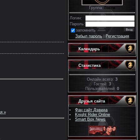
Группа:
Гости
Логин:
Пароль:
запомнить
Забыл пароль
|
Регистрация
Календарь
Статистика
Онлайн всего:
3
Гостей:
3
Пользователей:
0
Друзья сайта
Фан сайт Дэвида
я »
Knight Rider Online
Smart Box News
.