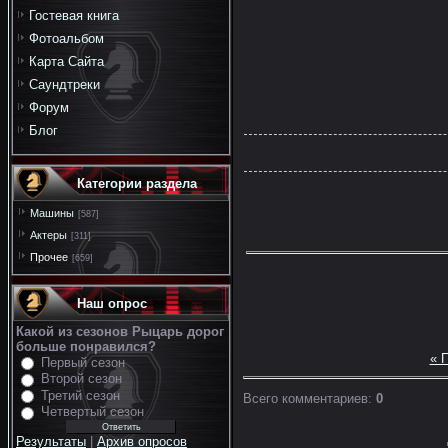
Гостевая книга
Фотоальбом
Карта Сайта
Саундтреки
Форум
Блог
Категории раздела
Машины
[587]
Актеры
[311]
Прочее
[659]
Наш опрос
Какой из сезонов Рыцарь дорог
больше понравился?
« 
Первый сезон
Второй сезон
Третий сезон
Всего комментариев
:
0
Четвертый сезон
Результаты
|
Архив опросов