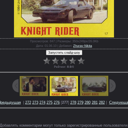
Просмотров
: 847 |
Размеры
: 350x249px/26.0Kb
Дата
: 01.06.10 |
Добавил
:
Zhurav-Nikita
Рейтинг
:
0.0
/
0
Предыдущая
|
272
273
274
275
276
[
277
]
278
279
280
281
282
|
Следующа
Добавлять комментарии могут только зарегистрированные пользователи