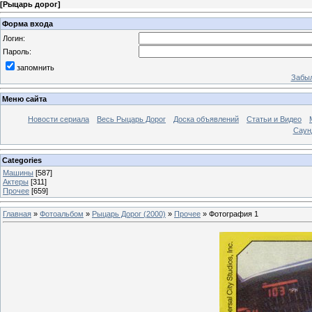
[
Рыцарь дорог
]
Форма входа
Логин:
Пароль:
запомнить
Забыл
Меню сайта
Новости сериала
Весь Рыцарь Дорог
Доска объявлений
Статьи и Видео
Саун
Categories
Машины
[587]
Актеры
[311]
Прочее
[659]
Главная
»
Фотоальбом
»
Рыцарь Дорог (2000)
»
Прочее
» Фотография 1