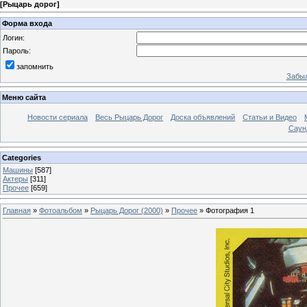
[
Рыцарь дорог
]
Форма входа
Логин:
Пароль:
запомнить
Забыл
Меню сайта
Новости сериала
Весь Рыцарь Дорог
Доска объявлений
Статьи и Видео
Саун
Categories
Машины
[587]
Актеры
[311]
Прочее
[659]
Главная
»
Фотоальбом
»
Рыцарь Дорог (2000)
»
Прочее
» Фотография 1