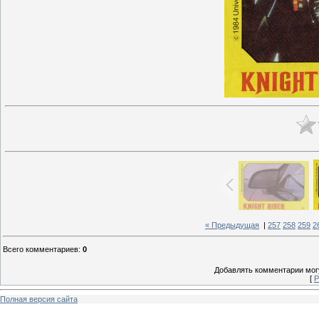
« Предыдущая
|
257
258
259
2
Всего комментариев
:
0
Добавлять комментарии могу
[
Р
Полная версия сайта