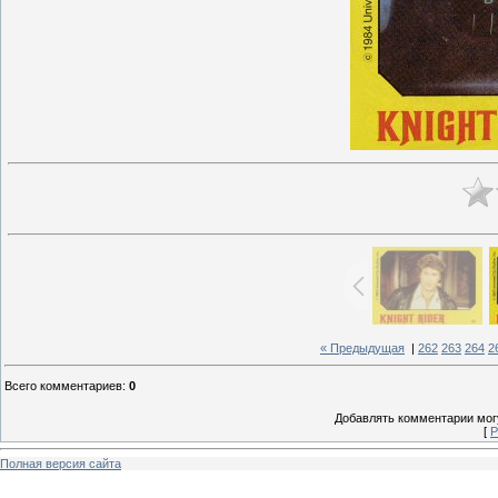
« Предыдущая
|
262
263
264
2
Всего комментариев
:
0
Добавлять комментарии могу
[
Р
Полная версия сайта