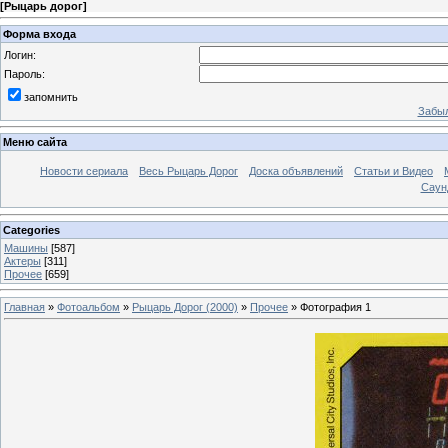
[
Рыцарь дорог
]
Форма входа
Логин:
Пароль:
запомнить
Забыл
Меню сайта
Новости сериала
Весь Рыцарь Дорог
Доска объявлений
Статьи и Видео
Саун
Categories
Машины
[587]
Актеры
[311]
Прочее
[659]
Главная
»
Фотоальбом
»
Рыцарь Дорог (2000)
»
Прочее
» Фотография 1