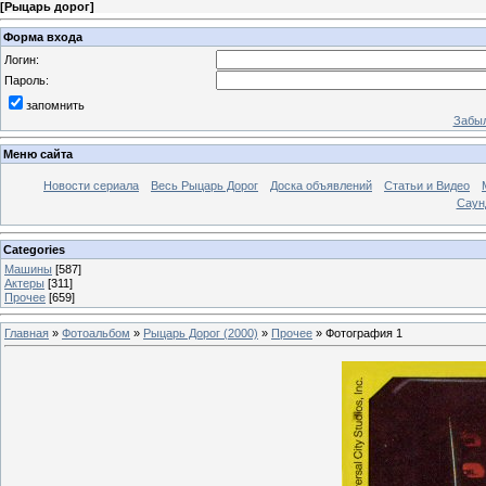
[
Рыцарь дорог
]
Форма входа
Логин:
Пароль:
запомнить
Забыл
Меню сайта
Новости сериала
Весь Рыцарь Дорог
Доска объявлений
Статьи и Видео
Саун
Categories
Машины
[587]
Актеры
[311]
Прочее
[659]
Главная
»
Фотоальбом
»
Рыцарь Дорог (2000)
»
Прочее
» Фотография 1