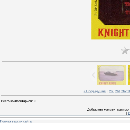
« Предыдущая
|
260
261
262
2
Всего комментариев
:
0
Добавлять комментарии могу
[
Р
Полная версия сайта