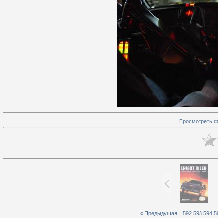
Просмотреть ф
« Предыдущая
|
592
593
594
5