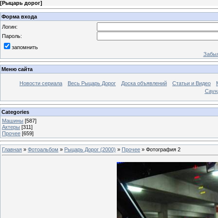
[
Рыцарь дорог
]
Форма входа
Логин:
Пароль:
запомнить
Забыл
Меню сайта
Новости сериала
Весь Рыцарь Дорог
Доска объявлений
Статьи и Видео
Саун
Categories
Машины
[587]
Актеры
[311]
Прочее
[659]
Главная
»
Фотоальбом
»
Рыцарь Дорог (2000)
»
Прочее
» Фотография 2