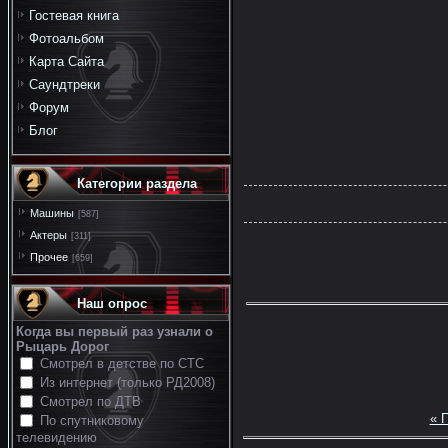
Гостевая книга
Фотоальбом
Карта Сайта
Саундтреки
Форум
Блог
Категории раздела
Машины
[587]
Актеры
[311]
Прочее
[659]
Наш опрос
Когда вы первый раз узнали о
Рыцарь Дорог
Смотрел в детстве по СТС
Из интернет (только РД2008)
Смотрел по ДТВ
« 
По спутниковому
телевидению