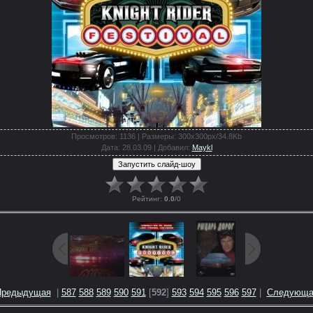
Просмотров
: 1136 |
Размеры
: 300x300px/34.8Kb
Дата
: 28.03.09 |
Добавил
:
Maykl
Рейтинг
:
0.0
/
0
Предыдущая
|
587
588
589
590
591
[
592
]
593
594
595
596
597
|
Следующа