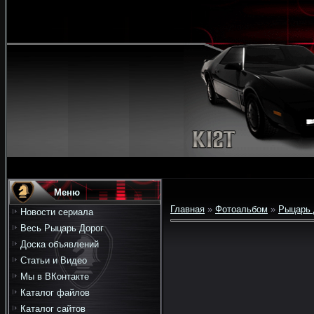
Меню
Главная
»
Фотоальбом
»
Рыцарь 
Новости сериала
Весь Рыцарь Дорог
Доска объявлений
Статьи и Видео
Мы в ВКонтакте
Каталог файлов
Каталог сайтов