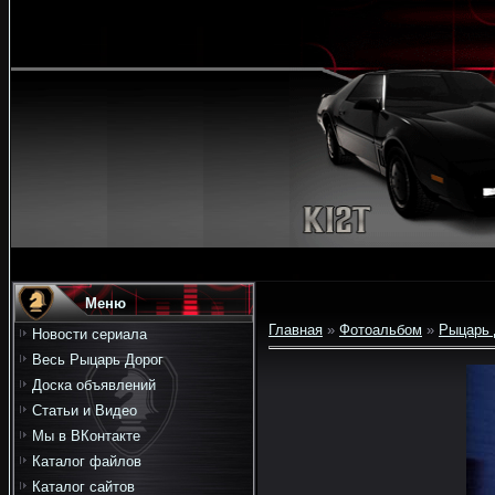
Меню
Главная
»
Фотоальбом
»
Рыцарь 
Новости сериала
Весь Рыцарь Дорог
Доска объявлений
Статьи и Видео
Мы в ВКонтакте
Каталог файлов
Каталог сайтов