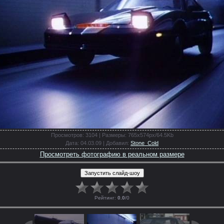
Просмотров
: 3104 |
Размеры
: 765x574px/64.5Kb
Дата
: 04.03.09 |
Добавил
:
Stone_Cold
Просмотреть фотографию в реальном размере
Рейтинг
:
0.0
/
0