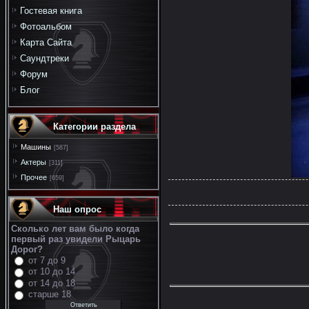
Гостевая книга
Фотоальбом
Карта Сайта
Саундтреки
Форум
Блог
Категории раздела
Машины
[587]
Актеры
[311]
Прочее
[659]
Наш опрос
Сколько лет вам было когда
первый раз увидели Рыцарь
Дорог?
от 7 до 9
от 10 до 14
от 14 до 18
старше 18