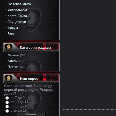
Гостевая книга
Фотоальбом
Карта Сайта
Саундтреки
Форум
Блог
Категории раздела
Машины
[587]
Актеры
[311]
Прочее
[659]
Наш опрос
Сколько лет вам было когда
первый раз увидели Рыцарь
Дорог?
от 7 до 9
от 10 до 14
от 14 до 18
старше 18