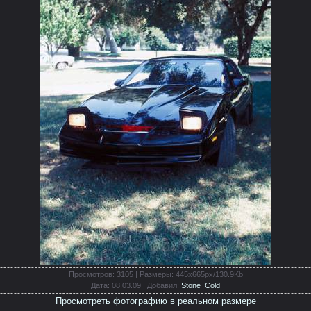
Просмотров
: 3105 |
Размеры
: 445x665px/130.9Kb
Дата
: 08.03.09 |
Добавил
:
Stone_Cold
Просмотреть фотографию в реальном размере