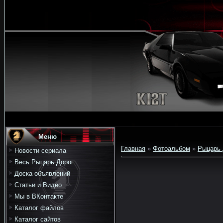
Меню
Главная
»
Фотоальбом
»
Рыцарь 
Новости сериала
Весь Рыцарь Дорог
Доска объявлений
Статьи и Видео
Мы в ВКонтакте
Каталог файлов
Каталог сайтов