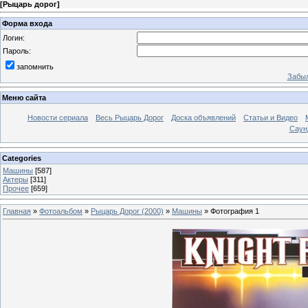
[
Рыцарь дорог
]
Форма входа
Логин:
Пароль:
запомнить
Забыл
Меню сайта
Новости сериала
Весь Рыцарь Дорог
Доска объявлений
Статьи и Видео
Саун
Categories
Машины
[587]
Актеры
[311]
Прочее
[659]
Главная
»
Фотоальбом
»
Рыцарь Дорог (2000)
»
Машины
» Фотография 1