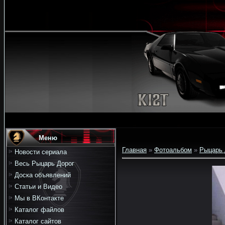
Меню
Главная
»
Фотоальбом
»
Рыцарь 
Новости сериала
Весь Рыцарь Дорог
Доска объявлений
Статьи и Видео
Мы в ВКонтакте
Каталог файлов
Каталог сайтов