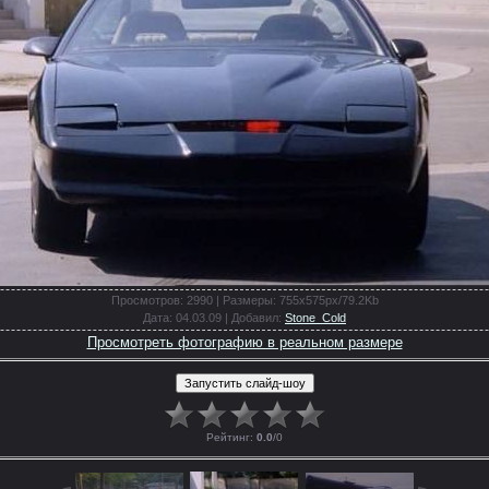
Просмотров
: 2990 |
Размеры
: 755x575px/79.2Kb
Дата
: 04.03.09 |
Добавил
:
Stone_Cold
Просмотреть фотографию в реальном размере
Рейтинг
:
0.0
/
0