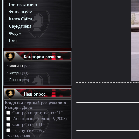
Гостевая книга
Фотоальбом
Карта Сайта
Саундтреки
Форум
Блог
Категории раздела
Машины
[587]
Актеры
[311]
Прочее
[659]
Наш опрос
Когда вы первый раз узнали о
Рыцарь Дорог
Смотрел в детстве по СТС
Из интернет (только РД2008)
Смотрел по ДТВ
По спутниковому
телевидению