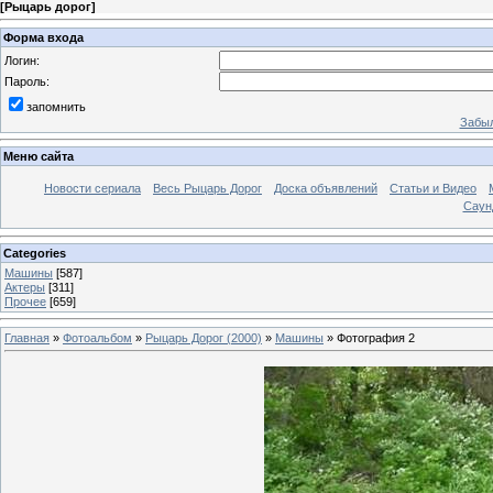
[
Рыцарь дорог
]
Форма входа
Логин:
Пароль:
запомнить
Забыл
Меню сайта
Новости сериала
Весь Рыцарь Дорог
Доска объявлений
Статьи и Видео
Саун
Categories
Машины
[587]
Актеры
[311]
Прочее
[659]
Главная
»
Фотоальбом
»
Рыцарь Дорог (2000)
»
Машины
» Фотография 2