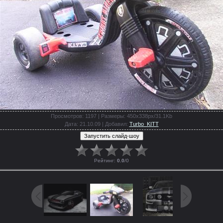
Просмотров
: 1197 |
Размеры
: 450x338px/31.1Kb
Дата
: 21.10.09 |
Добавил
:
Turbo_KITT
Рейтинг
:
0.0
/
0