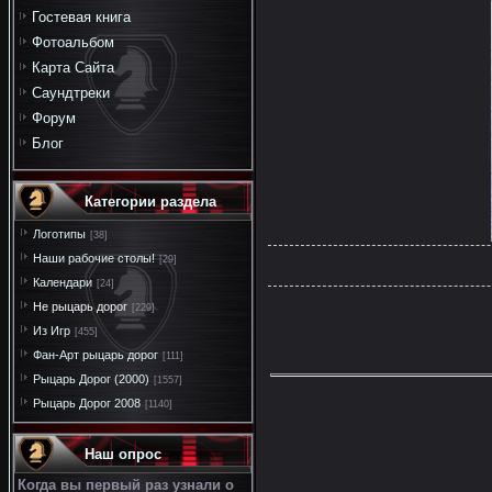
Гостевая книга
Фотоальбом
Карта Сайта
Саундтреки
Форум
Блог
Категории раздела
Логотипы
[38]
Наши рабочие столы!
[29]
Календари
[24]
Не рыцарь дорог
[229]
Из Игр
[455]
Фан-Арт рыцарь дорог
[111]
Рыцарь Дорог (2000)
[1557]
Рыцарь Дорог 2008
[1140]
Наш опрос
Когда вы первый раз узнали о