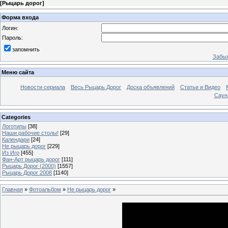
[
Рыцарь дорог
]
Форма входа
Логин:
Пароль:
запомнить
Забыл
Меню сайта
Новости сериала
Весь Рыцарь Дорог
Доска объявлений
Статьи и Видео
Саун
Categories
Логотипы
[38]
Наши рабочие столы!
[29]
Календари
[24]
Не рыцарь дорог
[229]
Из Игр
[455]
Фан-Арт рыцарь дорог
[111]
Рыцарь Дорог (2000)
[1557]
Рыцарь Дорог 2008
[1140]
Главная
»
Фотоальбом
»
Не рыцарь дорог
»