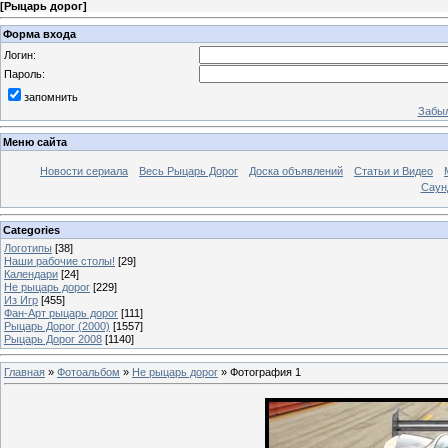
[
Рыцарь дорог
]
Форма входа
Логин:
Пароль:
запомнить
Забыл
Меню сайта
Новости сериала
Весь Рыцарь Дорог
Доска объявлений
Статьи и Видео
Саун
Categories
Логотипы
[38]
Наши рабочие столы!
[29]
Календари
[24]
Не рыцарь дорог
[229]
Из Игр
[455]
Фан-Арт рыцарь дорог
[111]
Рыцарь Дорог (2000)
[1557]
Рыцарь Дорог 2008
[1140]
Главная
»
Фотоальбом
»
Не рыцарь дорог
» Фотография 1