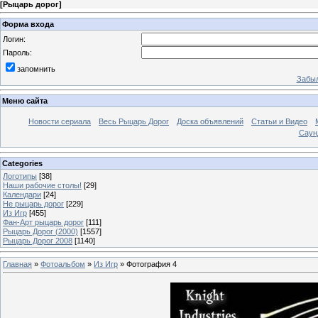
[
Рыцарь дорог
]
Форма входа
Логин:
Пароль:
запомнить
Забыл
Меню сайта
Новости сериала
Весь Рыцарь Дорог
Доска объявлений
Статьи и Видео
Саун
Categories
Логотипы
[38]
Наши рабочие столы!
[29]
Календари
[24]
Не рыцарь дорог
[229]
Из Игр
[455]
Фан-Арт рыцарь дорог
[111]
Рыцарь Дорог (2000)
[1557]
Рыцарь Дорог 2008
[1140]
Главная
»
Фотоальбом
»
Из Игр
» Фотография 4