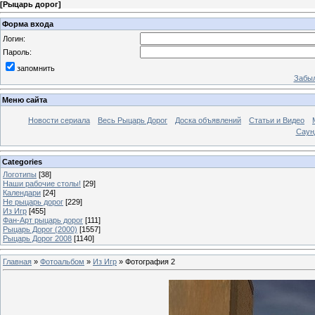
[
Рыцарь дорог
]
Форма входа
Логин:
Пароль:
запомнить
Забыл
Меню сайта
Новости сериала
Весь Рыцарь Дорог
Доска объявлений
Статьи и Видео
Саун
Categories
Логотипы
[38]
Наши рабочие столы!
[29]
Календари
[24]
Не рыцарь дорог
[229]
Из Игр
[455]
Фан-Арт рыцарь дорог
[111]
Рыцарь Дорог (2000)
[1557]
Рыцарь Дорог 2008
[1140]
Главная
»
Фотоальбом
»
Из Игр
» Фотография 2