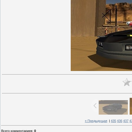
« Предыдущая
|
435
436
437
4
Всего комментариев
:
0