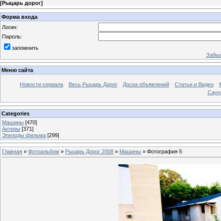
[
Рыцарь дорог
]
Форма входа
Логин:
Пароль:
запомнить
Забыл
Меню сайта
Новости сериала
Весь Рыцарь Дорог
Доска объявлений
Статьи и Видео
Саун
Categories
Машины
[470]
Актеры
[371]
Эпизоды фильма
[299]
Главная
»
Фотоальбом
»
Рыцарь Дорог 2008
»
Машины
» Фотография 5