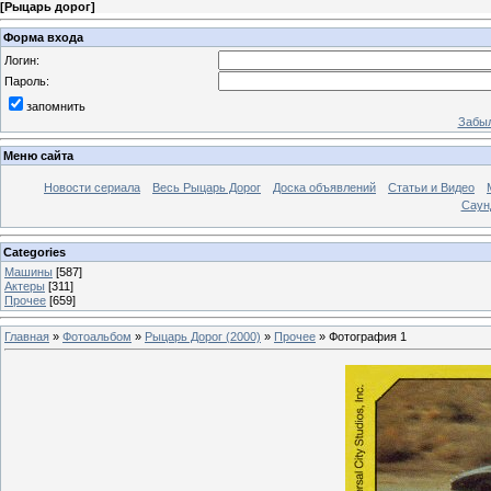
[
Рыцарь дорог
]
Форма входа
Логин:
Пароль:
запомнить
Забыл
Меню сайта
Новости сериала
Весь Рыцарь Дорог
Доска объявлений
Статьи и Видео
Саун
Categories
Машины
[587]
Актеры
[311]
Прочее
[659]
Главная
»
Фотоальбом
»
Рыцарь Дорог (2000)
»
Прочее
» Фотография 1