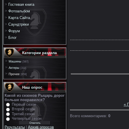
Гостевая книга
Фотоальбом
Карта Сайта
Саундтреки
Форум
Блог
Категории раздела
Машины
[587]
Актеры
[311]
Прочее
[659]
Наш опрос
Какой из сезонов Рыцарь дорог
больше понравился?
Первый сезон
« 
Второй сезон
Третий сезон
Всего комментариев
:
0
Четвертый сезон
Результаты
|
Архив опросов