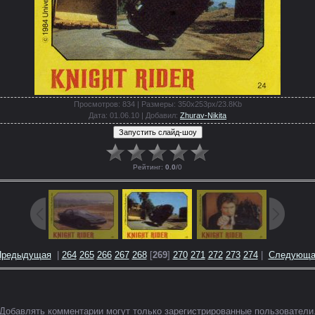
Просмотров
: 834 |
Размеры
: 350x253px/23.8Kb
Дата
: 01.06.10 |
Добавил
:
Zhurav-Nikita
Рейтинг
:
0.0
/
0
Предыдущая
|
264
265
266
267
268
[
269
]
270
271
272
273
274
|
Следующа
Добавлять комментарии могут только зарегистрированные пользователи