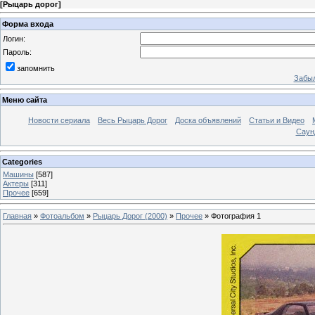
[
Рыцарь дорог
]
Форма входа
Логин:
Пароль:
запомнить
Забыл
Меню сайта
Новости сериала
Весь Рыцарь Дорог
Доска объявлений
Статьи и Видео
Саун
Categories
Машины
[587]
Актеры
[311]
Прочее
[659]
Главная
»
Фотоальбом
»
Рыцарь Дорог (2000)
»
Прочее
» Фотография 1