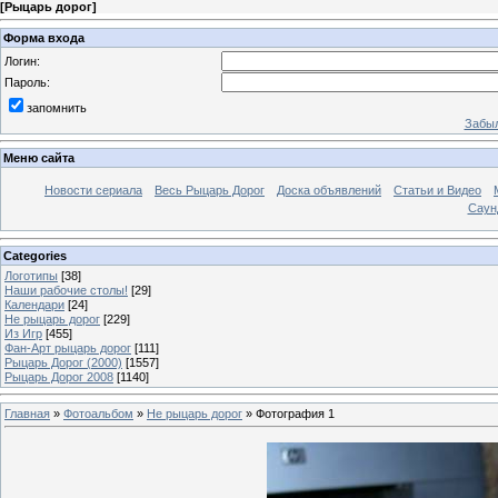
[
Рыцарь дорог
]
Форма входа
Логин:
Пароль:
запомнить
Забыл
Меню сайта
Новости сериала
Весь Рыцарь Дорог
Доска объявлений
Статьи и Видео
Саун
Categories
Логотипы
[38]
Наши рабочие столы!
[29]
Календари
[24]
Не рыцарь дорог
[229]
Из Игр
[455]
Фан-Арт рыцарь дорог
[111]
Рыцарь Дорог (2000)
[1557]
Рыцарь Дорог 2008
[1140]
Главная
»
Фотоальбом
»
Не рыцарь дорог
» Фотография 1