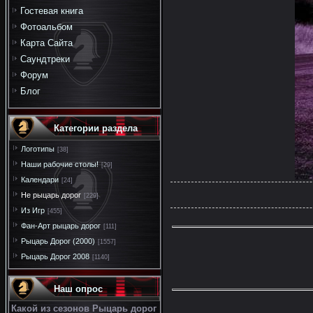
Гостевая книга
Фотоальбом
Карта Сайта
Саундтреки
Форум
Блог
Категории раздела
Логотипы
[38]
Наши рабочие столы!
[29]
Календари
[24]
Не рыцарь дорог
[229]
Из Игр
[455]
Фан-Арт рыцарь дорог
[111]
Рыцарь Дорог (2000)
[1557]
Рыцарь Дорог 2008
[1140]
Наш опрос
Какой из сезонов Рыцарь дорог