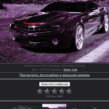
Просмотров
: 3042 |
Размеры
: 840x630px/127.3Kb
Дата
: 13.10.09 |
Добавил
:
Stone_Cold
Просмотреть фотографию в реальном размере
Рейтинг
:
0.0
/
0